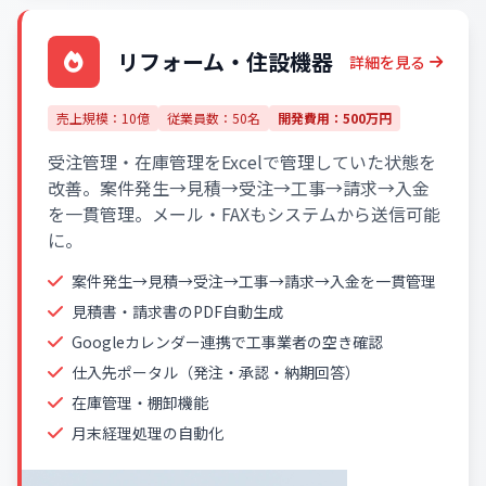
リフォーム・住設機器
詳細を見る
売上規模：10億
従業員数：50名
開発費用：500万円
受注管理・在庫管理をExcelで管理していた状態を
改善。案件発生→見積→受注→工事→請求→入金
を一貫管理。メール・FAXもシステムから送信可能
に。
案件発生→見積→受注→工事→請求→入金を一貫管理
見積書・請求書のPDF自動生成
Googleカレンダー連携で工事業者の空き確認
仕入先ポータル（発注・承認・納期回答）
在庫管理・棚卸機能
月末経理処理の自動化